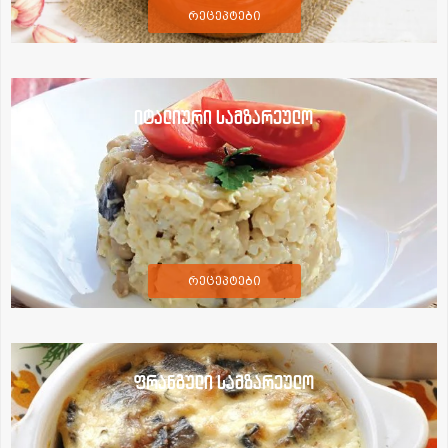
რეცეპტები
იტალიური სამზარეულო
რეცეპტები
ფრანგული სამზარეულო