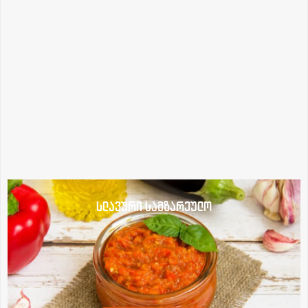
სლავური სამზარეულო