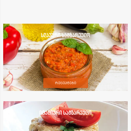
სლავური სამზარეულო
რეცეპტები
იტალიური სამზარეულო