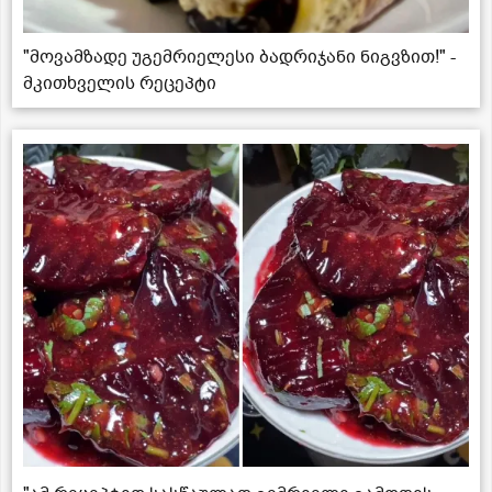
"მოვამზადე უგემრიელესი ბადრიჯანი ნიგვზით!" -
მკითხველის რეცეპტი