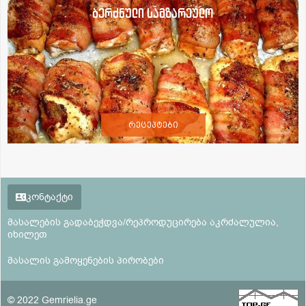
ბერძნული სამზარეულო
რეცეპტები
კონტაქტი
მასალების გადაბეჭდვა/რეპროდუცირება აკრძალულია,
იხილეთ
მასალის გამოყენების პირობები
© 2022 Gemrielia.ge