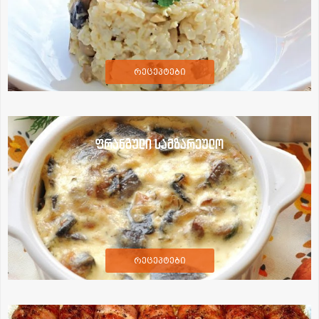
რეცეპტები
ფრანგული სამზარეულო
რეცეპტები