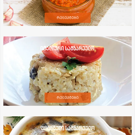
რეცეპტები
იტალიური სამზარეულო
რეცეპტები
ფრანგული სამზარეულო