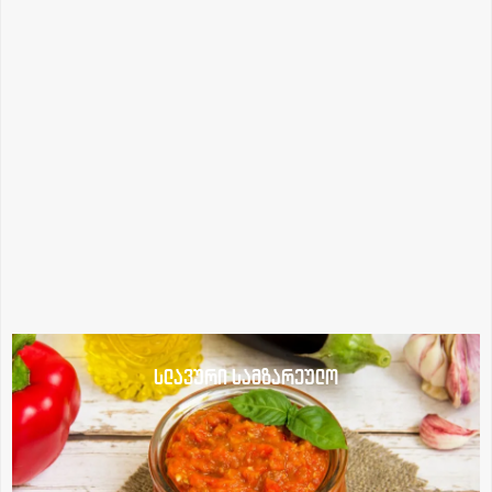
სლავური სამზარეულო