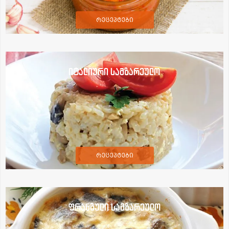
რეცეპტები
იტალიური სამზარეულო
რეცეპტები
ფრანგული სამზარეულო