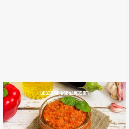
სლავური სამზარეულო