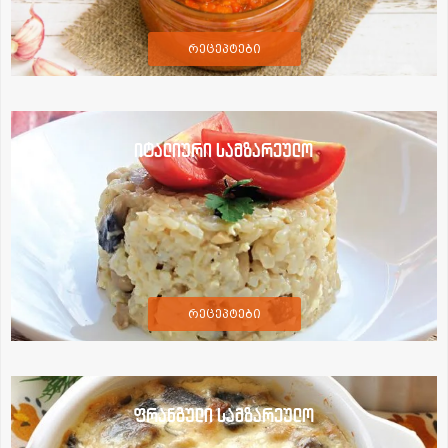
რეცეპტები
იტალიური სამზარეულო
რეცეპტები
ფრანგული სამზარეულო