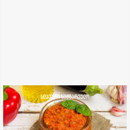
სლავური სამზარეულო