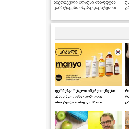
ამერიკული ბრაუნი მზადდება
უ
უმარტივესი ინგრედიენტებით,
გ
რომლებიც ყოველთვის
მოიპოვება სამზარეულოში
ფერმენტირებული ინგრედიენტები
რ
კანის მოვლაში - კორეული
რ
ინოვაციური ბრენდი Manyo
დ
საქართველოშია