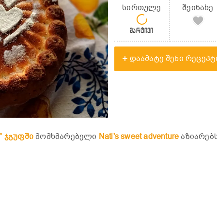
სირთულე
შეინახე
მარტივი
დაამატე შენი რეცეპტ
" ჯგუფში
მომხმარებელი
Nati's sweet adventure
აზიარებს