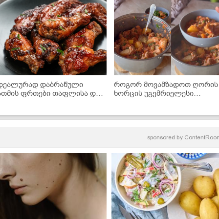
დეალურად დაბრაწული
როგორ მოვამზადოთ ღორის
ათმის ფრთები თაფლისა და
ხორცის უგემრიელესი
BQ-ს სოუსში - მარტივი
ჩაშუშული ბოსტნეულით? -
ეცეპტი
ძალიან გემრიელი და მარტი
რეცეპტი
sponsored by
ContentRoo