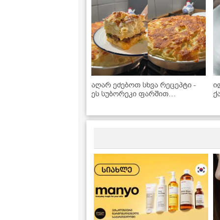
აღარ ეძებოთ სხვა რეცეპტი -
ი
ეს სუბორეკი ფარშით
ქ
იდეალურია!
B
რ