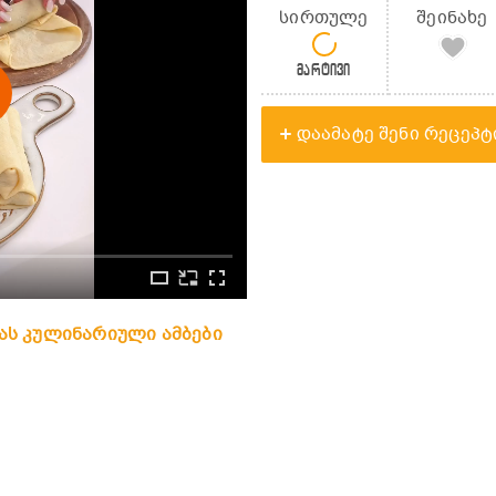
სირთულე
შეინახე
მარტივი
დაამატე შენი რეცეპტ
 ანას კულინარიული ამბები