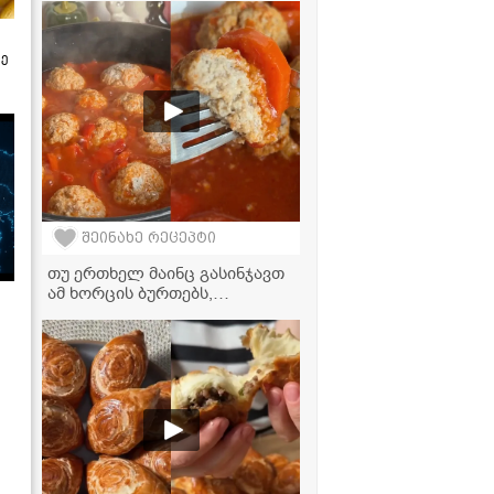
ზე
შეინახე რეცეპტი
თუ ერთხელ მაინც გასინჯავთ
ამ ხორცის ბურთებს,
სამუდამოდ შეგიყვარდებათ -
სვანური საიდუმლო რეცეპტი
ჰეშკილის ქოხებიდან!