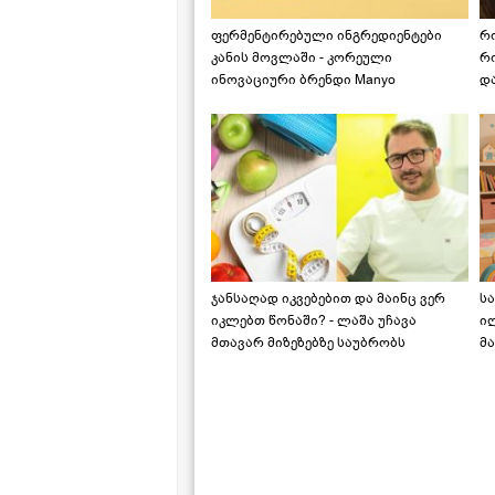
ფერმენტირებული ინგრედიენტები
რ
კანის მოვლაში - კორეული
რ
ინოვაციური ბრენდი Manyo
დ
საქართველოშია
ჯანსაღად იკვებებით და მაინც ვერ
ს
იკლებთ წონაში? - ლაშა უჩავა
ი
მთავარ მიზეზებზე საუბრობს
მა
"ს
ს