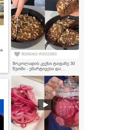
პამიდვრის ჩაშუშული
ზამთრისთვის
ას
შეინახე რეცეპტი
შოკოლადის კექსი ტაფაზე 30
წუთში - უმარტივესი და
ძალიან გემრიელი დესერტი,
რომელსაც ღუმელი არ
სჭირდება!