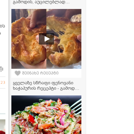
გამოდის, აუცილებლად
სცადეთ!" - აჯიკის
ვიდეორეცეპტი
ის
ს
შეინახე რეცეპტი
ყველაზე სწრაფი ფენოვანი
723
ხაჭაპურის რეცეპტი - გამოდის
საოცრად გემრიელი!