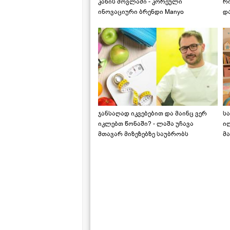
კანის მოვლაში - კორეული
რ
ინოვაციური ბრენდი Manyo
დ
საქართველოშია
ჯანსაღად იკვებებით და მაინც ვერ
ს
იკლებთ წონაში? - ლაშა უჩავა
ი
მთავარ მიზეზებზე საუბრობს
მა
"ს
ს