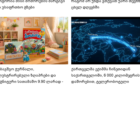
ოგორია მისი მოშორების მარტივი
რატომ არ უნდა ვთქვათ უარი თევზ
ა უსაფრთხო გზები
ცხელ დღეებში
აბავშვო ჟურნალი,
ქართველმა ექიმმა ჩინეთიდან
ლუსტრირებული ზღაპრები და
საქართველოში, 6 000 კილომეტრის
გნიტური სათამაშო 9.90 ლარად -
დაშორებით, ტელერობოტული
აბავშვო კარუსელში" ზღაპრების
ოპერაცია ჩაატარა - ისტორია
ერია დაიწყო
დაწერილია