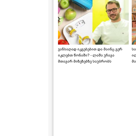
ჯანსაღად იკვებებით და მაინც ვერ
ს
იკლებთ წონაში? - ლაშა უჩავა
ი
მთავარ მიზეზებზე საუბრობს
მა
"ს
ს