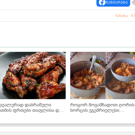
გაზიარება
ნანახია: 4
დეალურად დაბრაწული
როგორ მოვამზადოთ ღორის
ათმის ფრთები თაფლისა და
ხორცის უგემრიელესი
BQ-ს სოუსში - მარტივი
ჩაშუშული ბოსტნეულით? -
ეცეპტი
ძალიან გემრიელი და მარტი
რეცეპტი