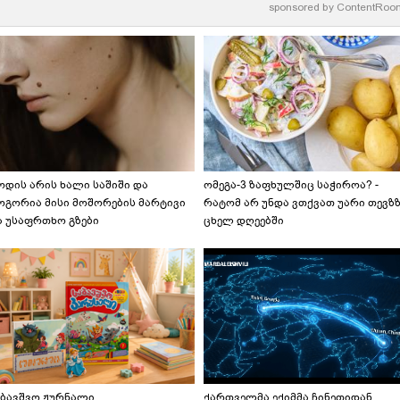
sponsored by
ContentRoo
ოდის არის ხალი საშიში და
ომეგა-3 ზაფხულშიც საჭიროა? -
ოგორია მისი მოშორების მარტივი
რატომ არ უნდა ვთქვათ უარი თევზ
ა უსაფრთხო გზები
ცხელ დღეებში
აბავშვო ჟურნალი,
ქართველმა ექიმმა ჩინეთიდან