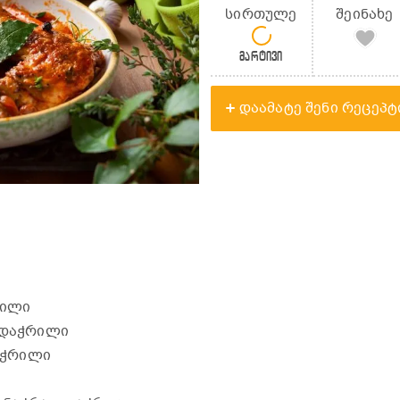
სირთულე
შეინახე
მარტივი
დაამატე შენი რეცეპტ
რილი
, დაჭრილი
დაჭრილი