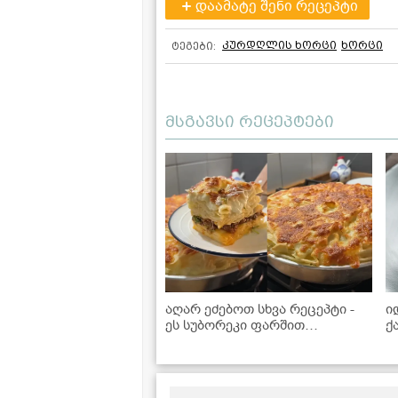
დაამატე შენი რეცეპტი
კურდღლის ხორცი
ხორცი
ტეგები:
მსგავსი რეცეპტები
აღარ ეძებოთ სხვა რეცეპტი -
ი
ეს სუბორეკი ფარშით
ქ
იდეალურია!
B
რ