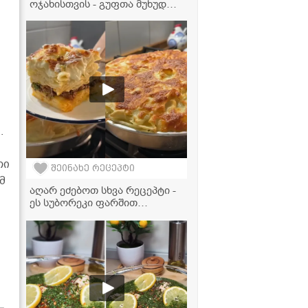
ოჯახისთვის - გუფთა მუხუდოს
სოუსში
.
1
თი
შეინახე რეცეპტი
მ
აღარ ეძებოთ სხვა რეცეპტი -
ეს სუბორეკი ფარშით
იდეალურია!