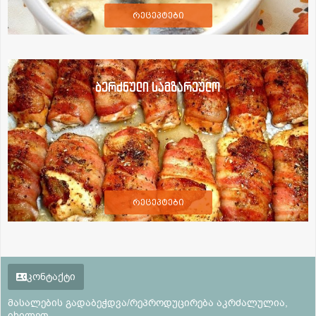
რეცეპტები
ბერძნული სამზარეულო
რეცეპტები
კონტაქტი
მასალების გადაბეჭდვა/რეპროდუცირება აკრძალულია,
იხილეთ