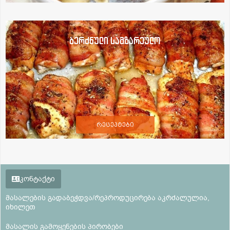
ბერძნული სამზარეულო
რეცეპტები
კონტაქტი
მასალების გადაბეჭდვა/რეპროდუცირება აკრძალულია,
იხილეთ
მასალის გამოყენების პირობები