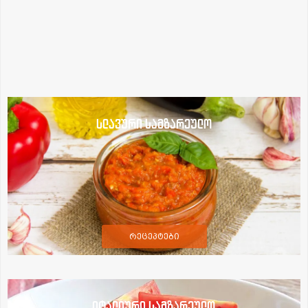
სლავური სამზარეულო
რეცეპტები
იტალიური სამზარეულო