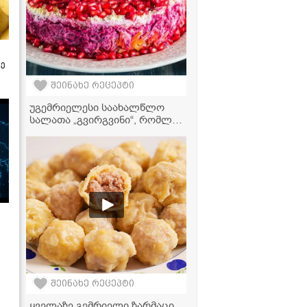
ზე
შეინახე რეცეპტი
უგემრიელესი საახალწლო
სალათა „გვირგვინი“, რომლის
მომზადებასაც ყველა
შეძლებს!
შეინახე რეცეპტი
ყველაზე გემრიელი ზარმაცი