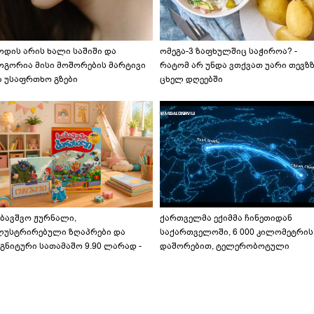
ოდის არის ხალი საშიში და
ომეგა-3 ზაფხულშიც საჭიროა? -
ოგორია მისი მოშორების მარტივი
რატომ არ უნდა ვთქვათ უარი თევზ
ა უსაფრთხო გზები
ცხელ დღეებში
აბავშვო ჟურნალი,
ქართველმა ექიმმა ჩინეთიდან
ლუსტრირებული ზღაპრები და
საქართველოში, 6 000 კილომეტრის
გნიტური სათამაშო 9.90 ლარად -
დაშორებით, ტელერობოტული
აბავშვო კარუსელში" ზღაპრების
ოპერაცია ჩაატარა - ისტორია
ერია დაიწყო
დაწერილია