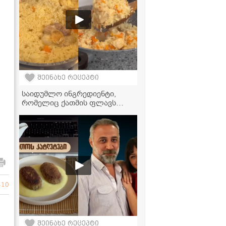
შეინახე რეცეპტი
საიდუმლო ინგრედიენტი,
რომელიც ქათმის ფლავს
ნამდვილ უზბეკურ გემოს
აძლევს!
410
შეინახე რეცეპტი