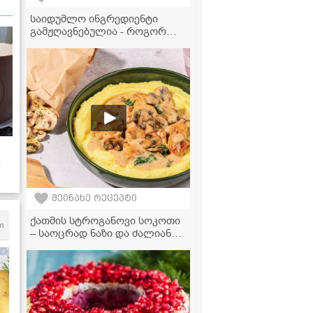
საიდუმლო ინგრედიენტი
გამჟღავნებულია - როგორ
ამზადებს "ჩცდ"-ს ნინა დათოს
საყვარელ კატლეტებს?
შეინახე რეცეპტი
ქათმის სტროგანოვი სოკოთი
m
– საოცრად ნაზი და ძალიან
გემრიელი კერძის რეცეპტი