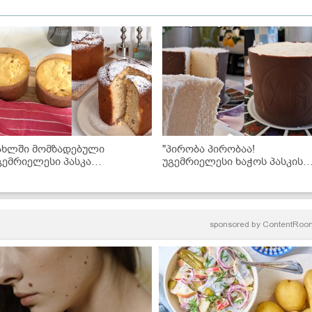
ახლში მომზადებული
"პირობა პირობაა!
გემრიელესი პასკა
უგემრიელესი ხაჭოს პასკის
ინიმალურ დროში
რეცეპტი შოკოლადითა და
ქოქოსით..." - მკითხველის
რეცეპტი
sponsored by
ContentRoo