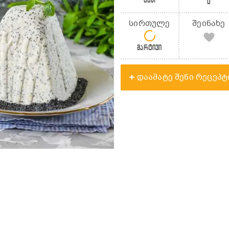
0წთ
0
სირთულე
შეინახე
მარტივი
დაამატე შენი რეცეპტ