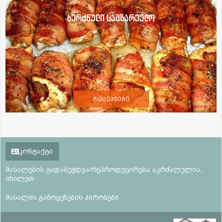
ბერძნული სამზარეულო
რეცეპტები
კონტაქტი
მასალების გადაბეჭდვა/რეპროდუცირება აკრძალულია,
იხილეთ
მასალის გამოყენების პირობები