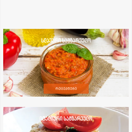
სლავური სამზარეულო
რეცეპტები
იტალიური სამზარეულო