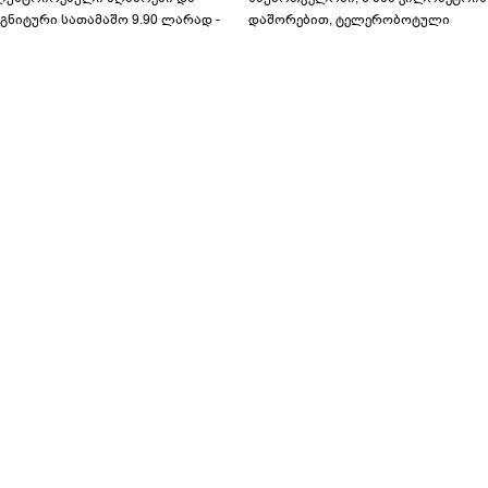
გნიტური სათამაშო 9.90 ლარად -
დაშორებით, ტელერობოტული
აბავშვო კარუსელში" ზღაპრების
ოპერაცია ჩაატარა - ისტორია
ერია დაიწყო
დაწერილია