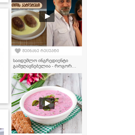
შეინახე რეცეპტი
საიდუმლო ინგრედიენტი
გამჟღავნებულია - როგორ
ამზადებს "ჩცდ"-ს ნინა დათოს
საყვარელ კატლეტებს?