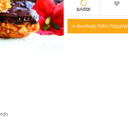
მარტივი
დაამატე შენი რეცეპტ
ჭიქა