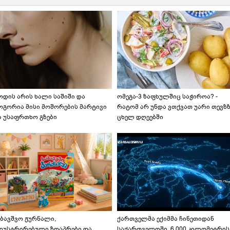
ოდის არის ხალი საშიში და
ომეგა-3 ზაფხულშიც საჭიროა? -
ოგორია მისი მოშორების მარტივი
რატომ არ უნდა ვთქვათ უარი თევზ
ა უსაფრთხო გზები
ცხელ დღეებში
აბავშვო ჟურნალი,
ქართველმა ექიმმა ჩინეთიდან
ლუსტრირებული ზღაპრები და
საქართველოში, 6 000 კილომეტრის