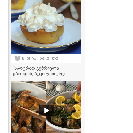
შეინახე რეცეპტი
"საოცრად გემრიელი
გამოდის, აუცილებლად
სცადეთ მომზადება!" - კომში
ნიგვზითა და ბეზეთი