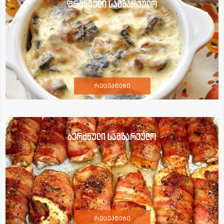
ფრანგული სამზარეულო
რეცეპტები
ბერძნული სამზარეულო
რეცეპტები