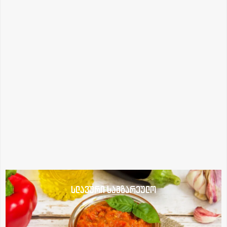
სლავური სამზარეულო