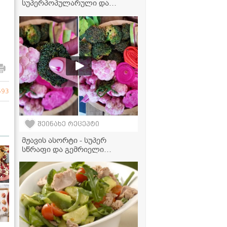
სუპერპოპულარული და
უგემრიელესი სოუსი,
რომელიც შეგიძლიათ
მიირთვათ ხორცთან,
პასტასთან და სხვა
პროდუქტებთან ერთად, მის
მოსამზადებლად კი
რამდენიმე წუთი
დაგჭირდებათ" -
ვიდეორეცეპტი
693
შეინახე რეცეპტი
მჟავის ასორტი - სუპერ
სწრაფი და გემრიელი
მარინადი!