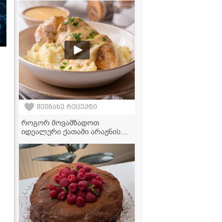
რეცეპტი
შეინახე რეცეპტი
როგორ მოვამზადოთ
იდეალური ქათამი არაჟნის
სოუსში ჰაეროვან პიურესთან
ერთად - ძალიან გემრიელი
და მარტივი რეცეპტი