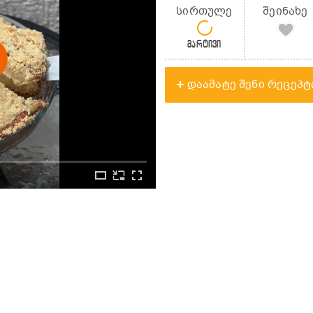
სირთულე
შეინახე
მარტივი
დაამატე შენი რეცეპტ