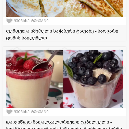
შეინახე რეცეპტი
ფუმფულა იმერული ხაჭაპური ტაფაზე - საოცარი
ცომის საიდუმლო
შეინახე რეცეპტი
დაივიწყეთ მაღალკალორიული ტკბილეული -
მოამზადეთ იოგურტის პანაკოტა, რომელიც პირში