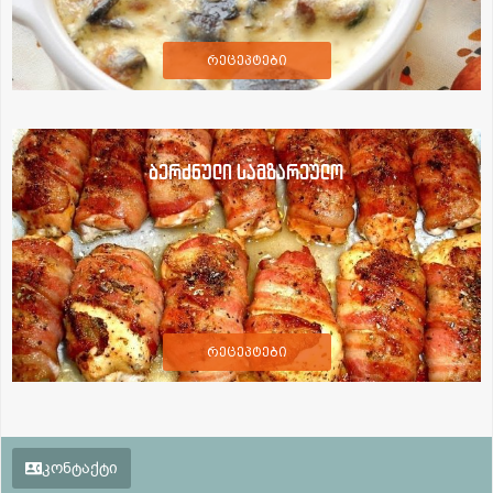
რეცეპტები
ბერძნული სამზარეულო
რეცეპტები
კონტაქტი