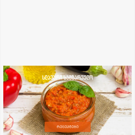
სლავური სამზარეულო
რეცეპტები