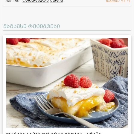
ორცხობილა
შვრია
ტეგები:
ნანახია: 5171
მსგავსი რეცეპტები