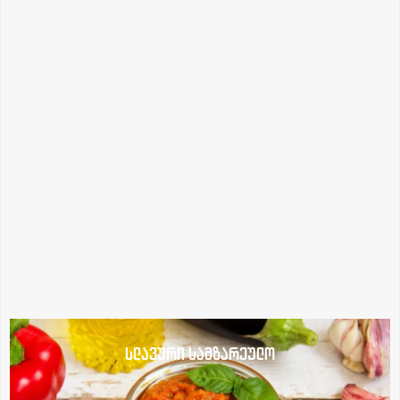
სლავური სამზარეულო