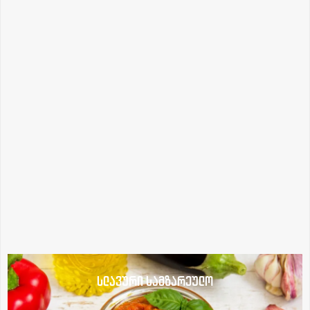
სლავური სამზარეულო