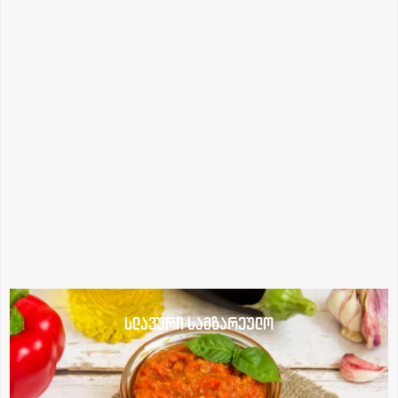
სლავური სამზარეულო