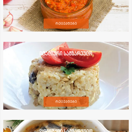
რეცეპტები
იტალიური სამზარეულო
რეცეპტები
ფრანგული სამზარეულო