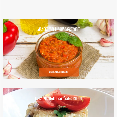
სლავური სამზარეულო
რეცეპტები
იტალიური სამზარეულო