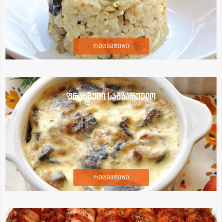
რეცეპტები
ფრანგული სამზარეულო
რეცეპტები