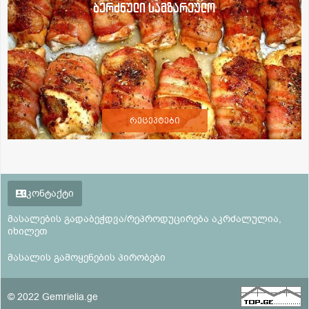
ბერძნული სამზარეულო
რეცეპტები
კონტაქტი
მასალების გადაბეჭდვა/რეპროდუცირება აკრძალულია,
იხილეთ
მასალის გამოყენების პირობები
© 2022 Gemrielia.ge