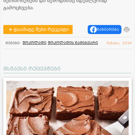
შეინარჩუნებს და ზემოდანაც იდეალურად
გამოცხვება.
დაამატე შენი რეცეპტი
გაზიარება
შოკოლადი
შოკოლადის ნამცხვარი
ტეგები:
ნანახია: 3934
მსგავსი რეცეპტები