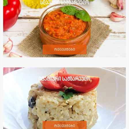
სლავური სამზარეულო
რეცეპტები
იტალიური სამზარეულო
რეცეპტები