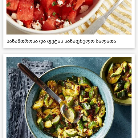
საზამთროსა და ფეტას საზაფხულო სალათა