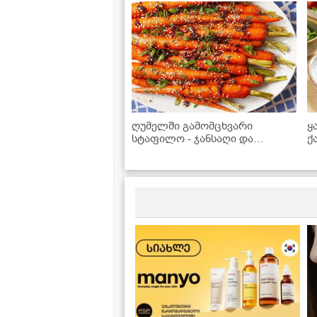
ღუმელში გამომცხვარი
ყ
სტაფილო - ჯანსაღი და
ქ
ესთეტიკური გარნირი,
რომელიც უხდება როგორც
ხორცეულს, ისე თევზსა და
ბოსტნეულის კერძებს