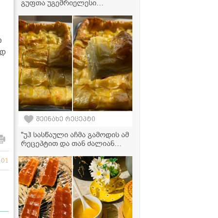
გუფთა უგემრიელესი
გამოდის, სცადეთ
აუცილებლად!" - გუფთა
ბოსტნეულის ბულიონში
ი
ად
შეინახე რეცეპტი
"უჰ სასწაული აჩმა გამოდის ამ
რეცეპტით და თან ძალიან
მარტივად მოამზადებთ!" - აჩმა
ლაზანიას ფირფიტებით
501