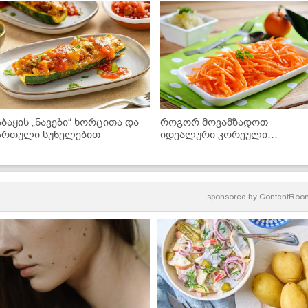
აბაყის „ნავები“ ხორცითა და
როგორ მოვამზადოთ
ართული სუნელებით
იდეალური კორეული
სტაფილო სახლის პირობებში
საიდუმლო რეცეპტი
sponsored by
ContentRoo