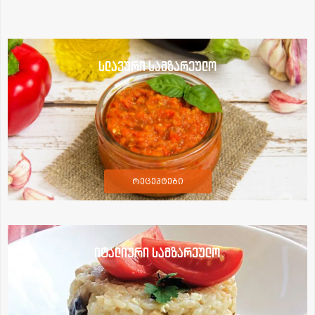
სლავური სამზარეულო
რეცეპტები
იტალიური სამზარეულო