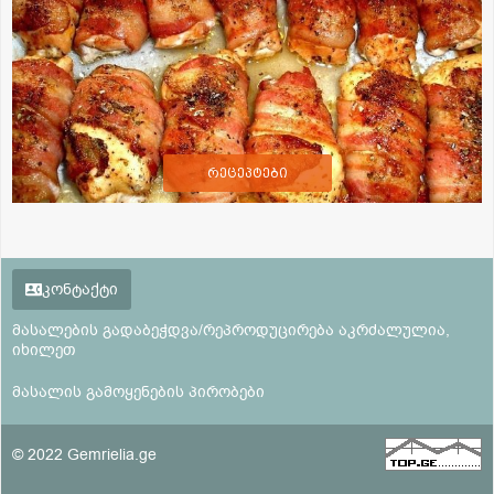
რეცეპტები
კონტაქტი
მასალების გადაბეჭდვა/რეპროდუცირება აკრძალულია,
იხილეთ
მასალის გამოყენების პირობები
© 2022 Gemrielia.ge