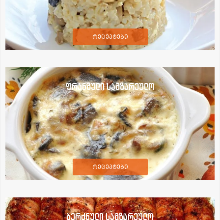
რეცეპტები
ფრანგული სამზარეულო
რეცეპტები
ბერძნული სამზარეულო