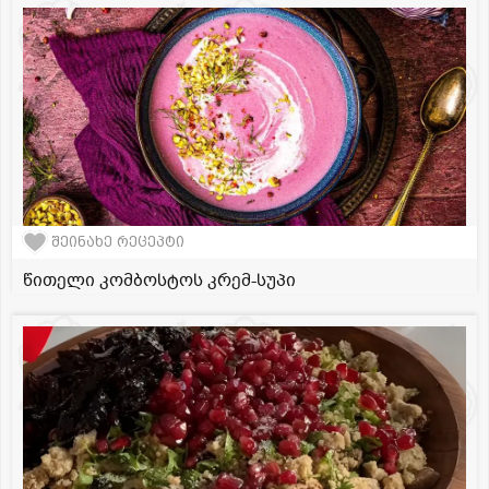
შეინახე რეცეპტი
წითელი კომბოსტოს კრემ-სუპი