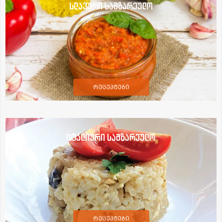
სლავური სამზარეულო
რეცეპტები
იტალიური სამზარეულო
რეცეპტები