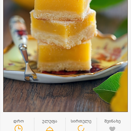
დრო
ულუფა
სირთულე
შეინახე