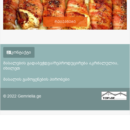
რეცეპტები
კონტაქტი
მასალების გადაბეჭდვა/რეპროდუცირება აკრძალულია,
იხილეთ
მასალის გამოყენების პირობები
© 2022 Gemrielia.ge