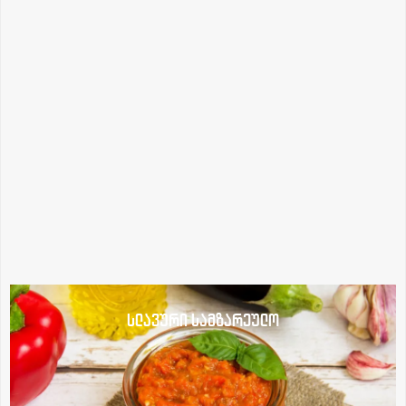
სლავური სამზარეულო