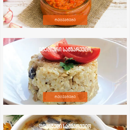
რეცეპტები
იტალიური სამზარეულო
რეცეპტები
ფრანგული სამზარეულო