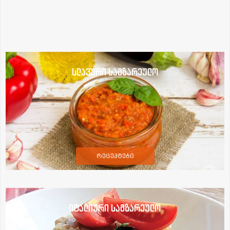
სლავური სამზარეულო
რეცეპტები
იტალიური სამზარეულო