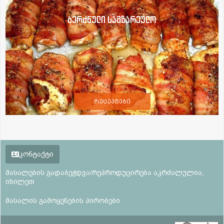
ბერძნული სამზარეულო
რეცეპტები
კონტაქტი
მასალების გადაბეჭდვა/რეპროდუცირება აკრძალულია,
იხილეთ
მასალის გამოყენების პირობები