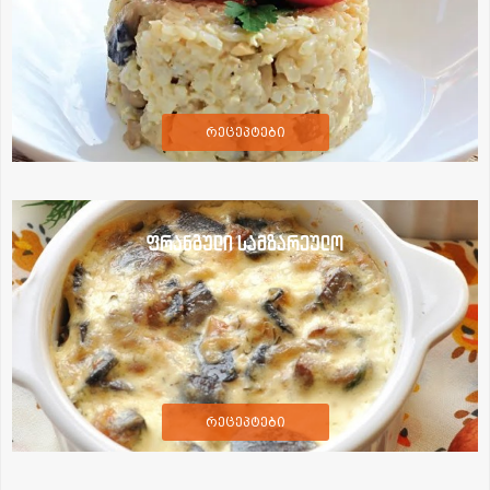
რეცეპტები
ფრანგული სამზარეულო
რეცეპტები