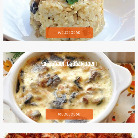
რეცეპტები
ფრანგული სამზარეულო
რეცეპტები