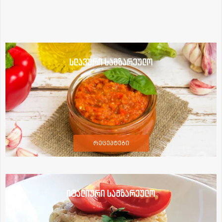
სლავური სამზარეულო
რეცეპტები
იტალიური სამზარეულო