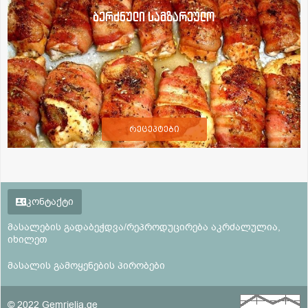
ბერძნული სამზარეულო
რეცეპტები
კონტაქტი
მასალების გადაბეჭდვა/რეპროდუცირება აკრძალულია,
იხილეთ
მასალის გამოყენების პირობები
© 2022 Gemrielia.ge