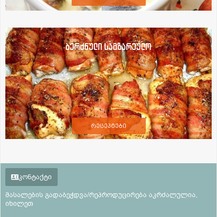
ბერძნული სამზარეულო
რეცეპტები
კონტაქტი
მასალების გადაბეჭდვა/რეპროდუცირება აკრძალულია,
იხილეთ