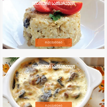
იტალიური სამზარეულო
რეცეპტები
ფრანგული სამზარეულო
რეცეპტები