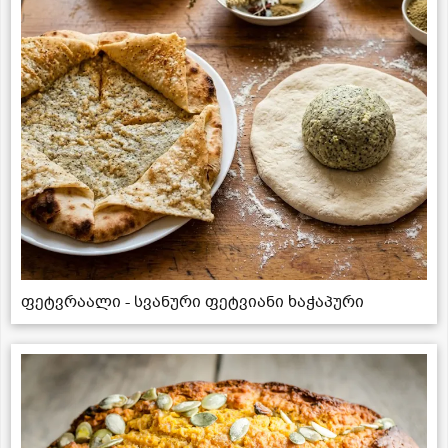
ფეტვრაალი - სვანური ფეტვიანი ხაჭაპური