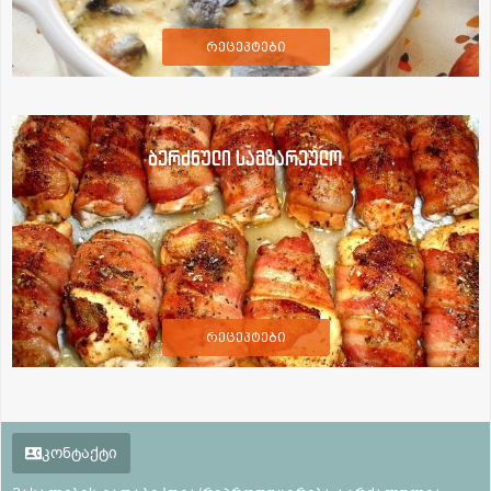
რეცეპტები
ბერძნული სამზარეულო
რეცეპტები
კონტაქტი