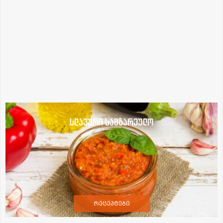
სლავური სამზარეულო
რეცეპტები