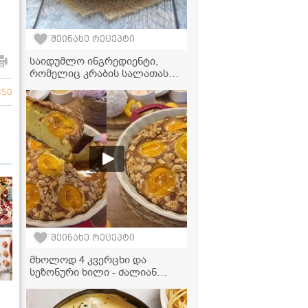
შეინახე რეცეპტი
საიდუმლო ინგრედიენტი,
რომელიც კრაბის სალათას
რესტორნის კერძად აქცევს –
850
ასე გემრიელად
მომზადებული, ჯერ
გასინჯული არ გექნებათ!
შეინახე რეცეპტი
მხოლოდ 4 კვერცხი და
სეზონური ხილი - ძალიან
გემრიელი და მარტივი
დესერტის რეცეპტი