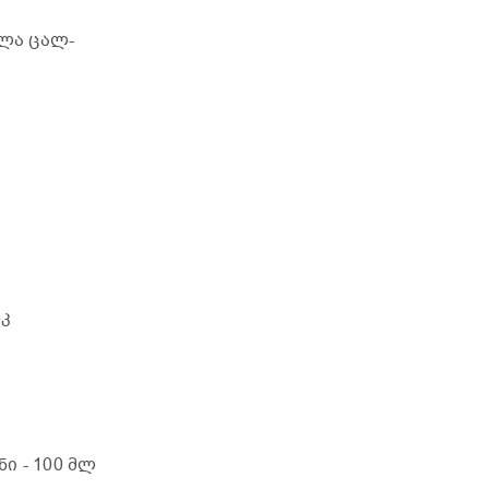
ილა ცალ-
სკ
ანი
- 100 მლ