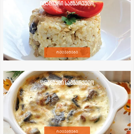
იტალიური სამზარეულო
რეცეპტები
ფრანგული სამზარეულო
რეცეპტები