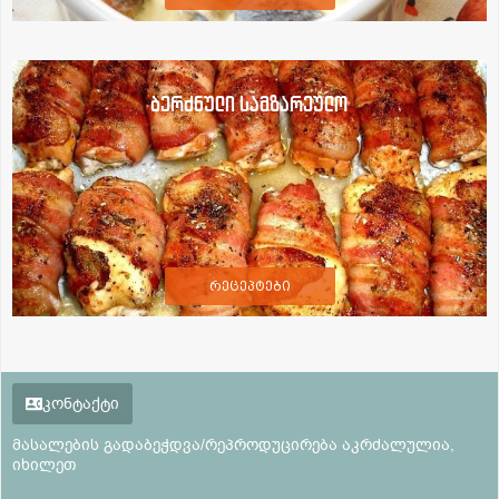
ბერძნული სამზარეულო
რეცეპტები
კონტაქტი
მასალების გადაბეჭდვა/რეპროდუცირება აკრძალულია,
იხილეთ