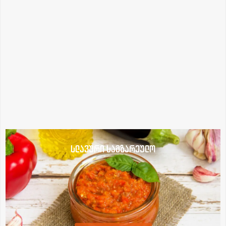
სლავური სამზარეულო