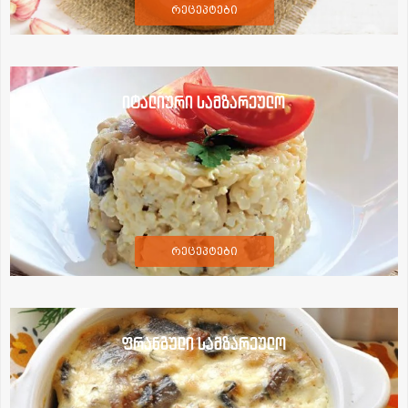
რეცეპტები
იტალიური სამზარეულო
რეცეპტები
ფრანგული სამზარეულო