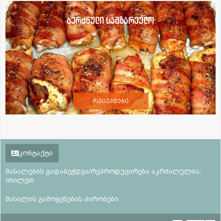
ბერძნული სამზარეულო
რეცეპტები
კონტაქტი
მასალების გადაბეჭდვა/რეპროდუცირება აკრძალულია,
იხილეთ
მასალის გამოყენების პირობები