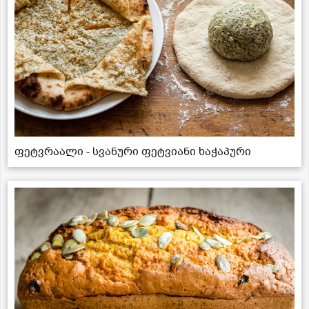
ფეტვრაალი - სვანური ფეტვიანი ხაჭაპური