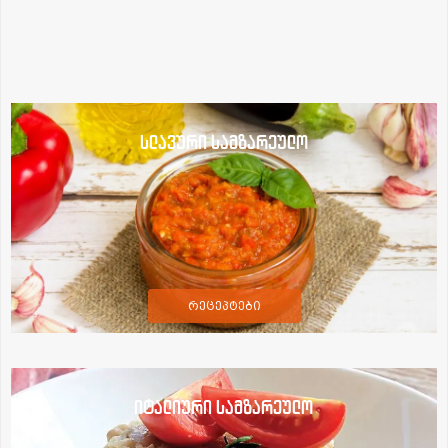
სლავური სამზარეულო
რეცეპტები
იტალიური სამზარეულო