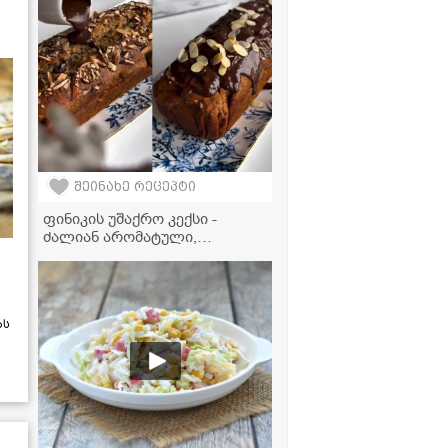
შეინახე რეცეპტი
ფინიკის უშაქრო კექსი -
ძალიან არომატული,
ფუმფულა და გემრიელი
დესერტი
ას