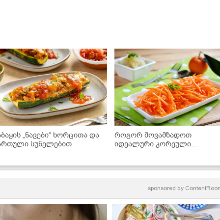
აბაყის „ნავები“ ხორცითა და
როგორ მოვამზადოთ
ართული სუნელებით
იდეალური კორეული
სტაფილო სახლის პირობებში
საიდუმლო რეცეპტი
sponsored by
ContentRoo