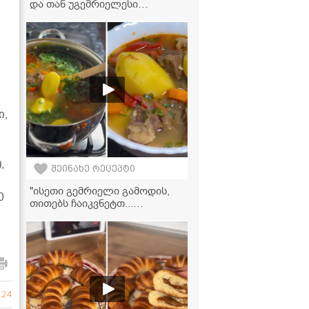
და თან უგემრიელესი
გამოდის!" - ქათმის კუჭის
სალათა
,
ი,
,
შეინახე რეცეპტი
ა
"ისეთი გემრიელი გამოდის,
0
თითებს ჩაიკვნეტთ...
აუცილებლად ჩაინიშნეთ ეს
რეცეპტი!" - საქონლის ხორცის
წვნიანი ბოსტნეულთან ერთად
224