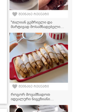
შეინახე რეცეპტი
"ძალიან გემრიელი და
მარტივად მოსამზადებელი
შოკოლადის კექსი, რომლის
ინგრედიენტებიც,
დარწმუნებული ვარ,
აუცილებლად მოგეპოვებათ
სახლში" - მკითხველის
ვიდეორეცეპტი
შეინახე რეცეპტი
როგორ მოვამზადოთ
იდეალური ნიგვზიანი
"სიგარეტები" - მარტივი
რეცეპტი