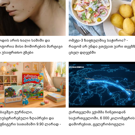
ოდის არის ხალი საშიში და
ომეგა-3 ზაფხულშიც საჭიროა? -
ოგორია მისი მოშორების მარტივი
რატომ არ უნდა ვთქვათ უარი თევზ
ა უსაფრთხო გზები
ცხელ დღეებში
აბავშვო ჟურნალი,
ქართველმა ექიმმა ჩინეთიდან
ლუსტრირებული ზღაპრები და
საქართველოში, 6 000 კილომეტრის
გნიტური სათამაშო 9.90 ლარად -
დაშორებით, ტელერობოტული
აბავშვო კარუსელში" ზღაპრების
ოპერაცია ჩაატარა - ისტორია