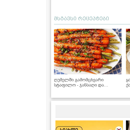
მსგავსი რეცეპტები
ღუმელში გამომცხვარი
ყ
სტაფილო - ჯანსაღი და
ქ
ესთეტიკური გარნირი,
რომელიც უხდება როგორც
ხორცეულს, ისე თევზსა და
ბოსტნეულის კერძებს