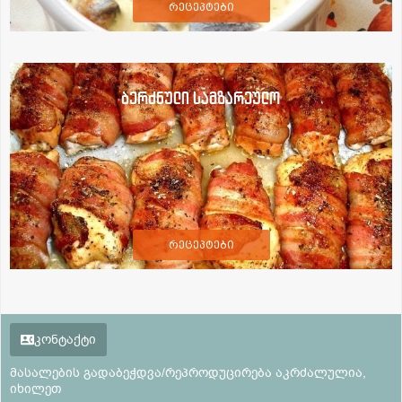
რეცეპტები
ბერძნული სამზარეულო
რეცეპტები
კონტაქტი
მასალების გადაბეჭდვა/რეპროდუცირება აკრძალულია,
იხილეთ