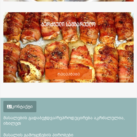
ბერძნული სამზარეულო
რეცეპტები
კონტაქტი
მასალების გადაბეჭდვა/რეპროდუცირება აკრძალულია,
იხილეთ
მასალის გამოყენების პირობები