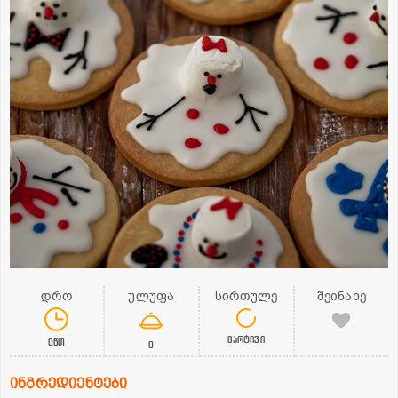
დრო
ულუფა
სირთულე
შეინახე
მარტივი
0წთ
0
ინგრედიენტები