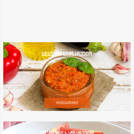
სლავური სამზარეულო
რეცეპტები
იტალიური სამზარეულო