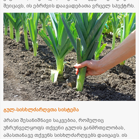
შეიცავს, ის ებრძვის დაავადებათა ვრცელ სპექტრს.
გულ-სისხლძარღვთა სისტემა
პრასი შესანიშნავი საკვებია, რომელიც
უზრუნველყოფს თქვენი გულის ჯანმრთელობას,
ამასთანავე თქვენს სისხლძარღვებს დაიცავს. ის