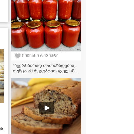
ვიდეორეცეპტი
შეინახე რეცეპტი
"ბევრნაირად მომიმზადებია,
თუმცა ამ რეცეპტით ყველაზე
მეტად მომწონს და ძალიან
გემრიელი გამოდის" - წითელი
პამიდვრის ჩაშუშული
ზამთრისთვის
ას