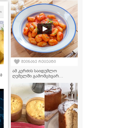
უგემრიელესია!" - მკითხველის
ვიდეორეცეპტი
m
შეინახე რეცეპტი
ამ კერძის საიდუმლო
ზე
ღუმელში გამომცხვარ
კარტოფილშია - ჰაეროვანი
და ნაზი კარტოფილის ნიოკი
ტომატის სოუსში