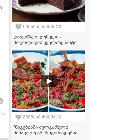
ა
,
შეინახე რეცეპტი
დაივიწყეთ ღუმელი -
შოკოლადის ყველაზე ნოტიო
და ჰაეროვანი ნამცხვარი,
რომელიც პირდაპირ ტაფაში
30 წუთში მზადდება
615
შეინახე რეცეპტი
"ნიგვზიანი ბულგარული
წიწაკა თუ არ მოგიმზადებიათ
ჯერ, ჩაინიშნეთ რეცეპტი,